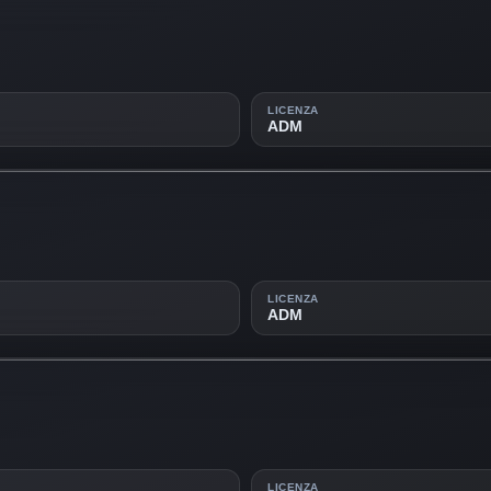
LICENZA
ADM
LICENZA
ADM
LICENZA