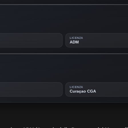
LICENZA
ADM
LICENZA
Curaçao CGA