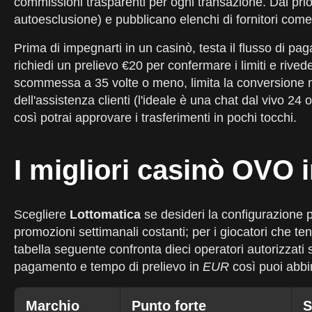
commissioni trasparenti per ogni transazione. Dai prior
autoesclusione) e pubblicano elenchi di fornitori come
Prima di impegnarti in un casinò, testa il flusso di p
richiedi un prelievo €20 per confermare i limiti e rivede
scommessa a 35 volte o meno, limita la conversione mas
dell'assistenza clienti (l'ideale è una chat dal vivo 24 
così potrai approvare i trasferimenti in pochi tocchi.
I migliori casinò OVO i
Scegliere
Lottomatica
se desideri la configurazione p
promozioni settimanali costanti; per i giocatori che tengo
tabella seguente confronta dieci operatori autorizzati s
pagamento e tempo di prelievo in
EUR
così puoi abbin
Marchio
Punto forte
S