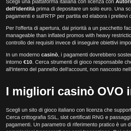
Scegli una piattaforma italiana con licenza con
Autor
dell'identità
prima di depositare un solo euro. Una sce
pagamenti e sull'RTP per partita ed elabora i preliev
Per l'offerta di apertura, dai priorità a un pacchetto fa
manageable than inflated promos with heavy restriction
controllo dei requisiti invece di inseguire obiettivi impos
In un moderno
casinò
, i pagamenti dovrebbero sost
intorno
€10
. Cerca strumenti di gioco responsabile ch
all'interno del pannello dell'account, non nascosto nel
I migliori casinò OVO in
Scegli un sito di gioco italiano con licenza che supporti
Cerca crittografia SSL, slot certificati RNG e passagg
pagamenti. Un parametro di riferimento pratico è un de